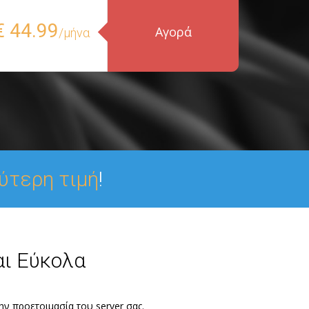
€ 44.99
Αγορά
/μήνα
ύτερη τιμή
!
αι Εύκολα
την προετοιμασία του server σας.