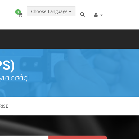
Choose Language
0
PS)
για εσάς!
RISE