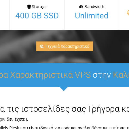
Storage
Bandwidth
400 GB SSD
Unlimited
Τεχνικά Χαρακτηριστικά
ρα Χαρακτηριστικά VPS
στην
Καλ
ια τις ιστοσελίδες σας Γρήγορα κ
αν δεν έχετε!).
lels Plesk που είναι ιδανικό για εσάς και αναλαμβάνουμε εμείς για 