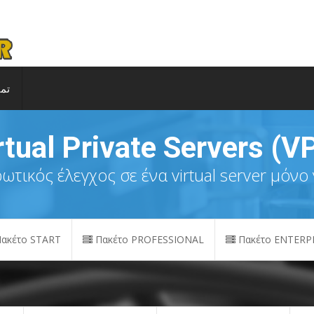
تما
rtual Private Servers (V
τικός έλεγχος σε ένα virtual server μόνο 
ακέτο START
Πακέτο PROFESSIONAL
Πακέτο ENTERP