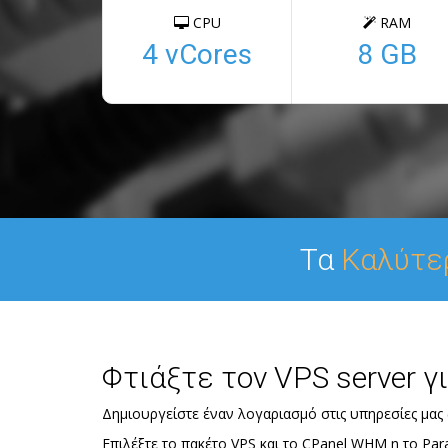
CPU
RAM
4 vCores
8 GB
Τα
Καλύτε
Φτιάξτε τον VPS server γ
Δημιουργείστε έναν λογαριασμό στις υπηρεσίες μας (
Επιλέξτε το πακέτο VPS και το CPanel WHM η το Paral