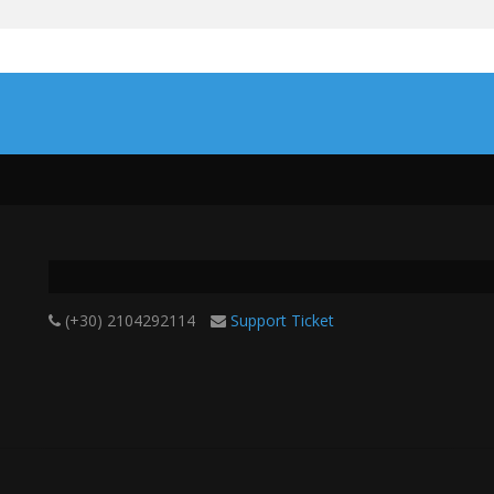
(+30) 2104292114
Support Ticket