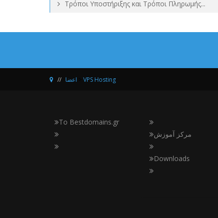
Τρόποι Υποστήριξης και Τρόποι Πληρωμής...
اعضا
>
VPS Hosting
Το Bestdomains.gr
مرکز آموزش
Downloads