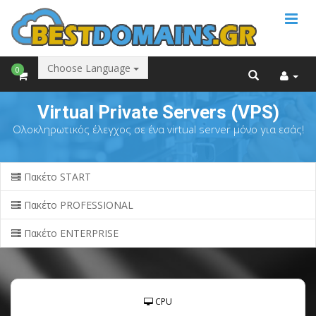
Choose Language
0
Virtual Private Servers (VPS)
Ολοκληρωτικός έλεγχος σε ένα virtual server μόνο για εσάς!
Πακέτο START
Πακέτο PROFESSIONAL
Πακέτο ENTERPRISE
CPU