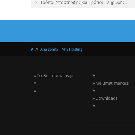
Τρόποι Υποστήριξης και Τρόποι Πληρωμής...
Ana səhifə
>
VPS Hosting
Το Bestdomains.gr
Məlumat mərkəzi
Downloads