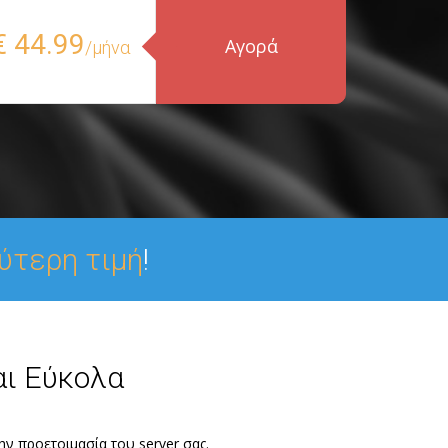
€ 44.99
Αγορά
/μήνα
ύτερη τιμή
!
αι Εύκολα
την προετοιμασία του server σας.