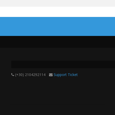
(+30) 2104292114
Support Ticket