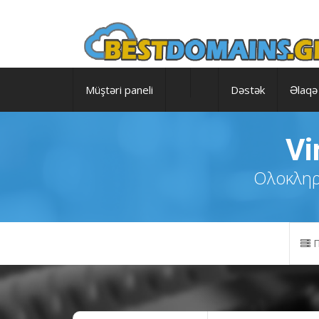
Müştəri paneli
Dəstək
Əlaqə
Vi
Ολοκληρω
Π