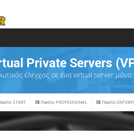
rtual Private Servers (V
τικός έλεγχος σε ένα virtual server μόνο 
ακέτο START
Πακέτο PROFESSIONAL
Πακέτο ENTERP