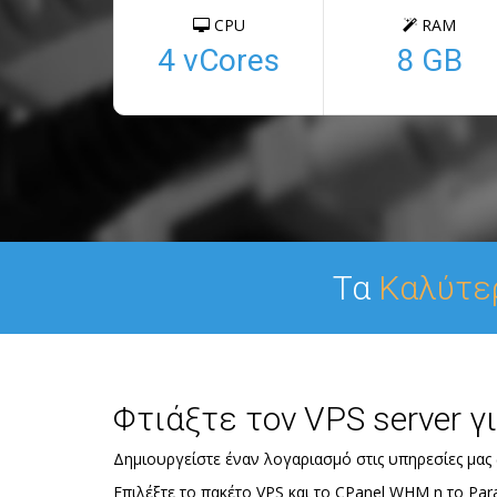
CPU
RAM
4 vCores
8 GB
Τα
Καλύτε
Φτιάξτε τον VPS server γ
Δημιουργείστε έναν λογαριασμό στις υπηρεσίες μας (
Επιλέξτε το πακέτο VPS και το CPanel WHM η το Paral