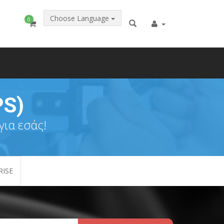
Choose Language
0
PS)
για εσάς!
RISE