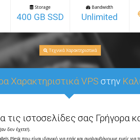
Storage
Bandwidth
400 GB SSD
Unlimited
Τεχνικά Χαρακτηριστικά
ρα Χαρακτηριστικά VPS
στην
Καλ
ια τις ιστοσελίδες σας Γρήγορα κ
αν δεν έχετε!).
lels Plesk που είναι ιδανικό για εσάς και αναλαμβάνουμε εμείς για 