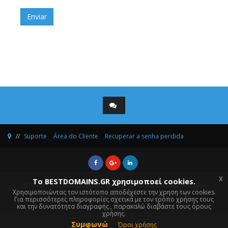
Enviar
Suporte
>
Área do Cliente
>
Recuperar a senha perdida
x
Το BESTDOMAINS.GR χρησιμοποεί cookies.
2016 - 2018 © BestDomains.gr - INFOMARINE ONLINE, All rights
Χρησιμοποιώντας τον ιστότοπο αποδέχεστε την χρηση των cookies.
reserved.
Για περισσότερες πληροφορίες σχετικά με τον τρόπο χρήσης τους
και την δυνατότητα διαγραφής , παρακαλώ διαβάστε τους όρους
χρήσης.
Συμφωνώ
Όροι χρήσης