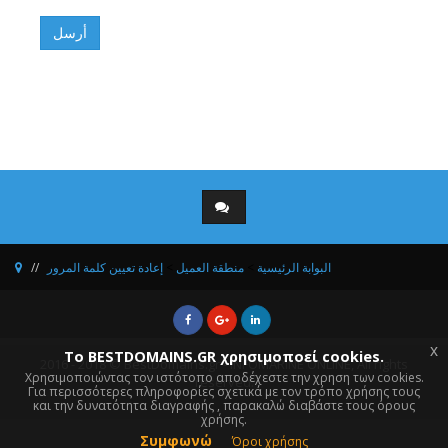
أرسل
إعادة تعيين كلمة المرور
>
منطقة العميل
>
البوابة الرئيسية
x
Το BESTDOMAINS.GR χρησιμοποεί cookies.
2016 - 2018 © BestDomains.gr - INFOMARINE ONLINE, All rights
Χρησιμοποιώντας τον ιστότοπο αποδέχεστε την χρηση των cookies.
reserved.
Για περισσότερες πληροφορίες σχετικά με τον τρόπο χρήσης τους
και την δυνατότητα διαγραφής , παρακαλώ διαβάστε τους όρους
χρήσης.
Συμφωνώ
Όροι χρήσης