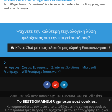
FrontPage Server Extensions" is a term, which refers to the files, programs
and specific way a...
Ψάχνετε την καλύτερη τεχνολογική λύση
φιλοξενίας για την επιχείρησή σας?
Κάντε Chat με τους ειδικούς μας τώρα! η Επικοινωνησατε !
Αρχική
>
Συχνες Ερωτήσεις
>
2. Internet Solutions
>
Microsoft
Frontpage
>
Will Frontpage forms work?
2016 - 2018 © BestDomains.gr - INFOMARINE ONLINE, All rights
x
reserved.
Το BESTDOMAINS.GR χρησιμοποεί cookies.
Προσωπικά δεδομένα
Όροι χρήσης
Χρησιμοποιώντας τον ιστότοπο αποδέχεστε την χρηση των cookies.
Για περισσότερες πληροφορίες σχετικά με τον τρόπο χρήσης τους και