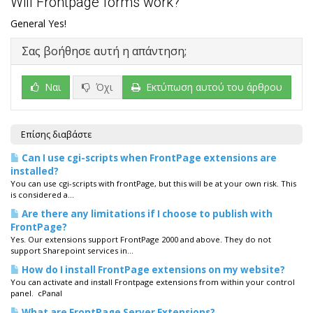
Will Frontpage forms work?
General Yes!
Σας βοήθησε αυτή η απάντηση;
Ναι
Όχι
Εκτύπωση αυτού του άρθρου
Επίσης διαβάστε
Can I use cgi-scripts when FrontPage extensions are
installed?
You can use cgi-scripts with frontPage, but this will be at your own risk. This
is considered a...
Are there any limitations if I choose to publish with
FrontPage?
Yes. Our extensions support FrontPage 2000 and above. They do not
support Sharepoint services in...
How do I install FrontPage extensions on my website?
You can activate and install Frontpage extensions from within your control
panel. cPanal
What are FrontPage Server Extensions?