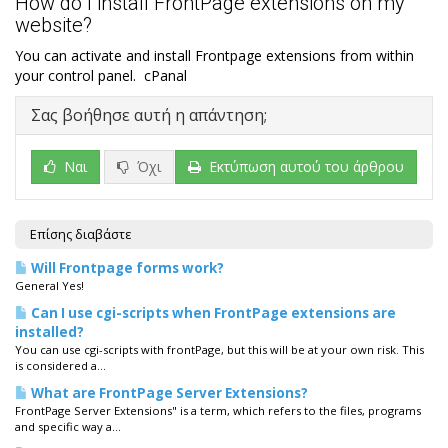
How do I install FrontPage extensions on my
website?
You can activate and install Frontpage extensions from within
your control panel. cPanal
Σας βοήθησε αυτή η απάντηση;
Ναι
Όχι
Εκτύπωση αυτού του άρθρου
Επίσης διαβάστε
Will Frontpage forms work?
General Yes!
Can I use cgi-scripts when FrontPage extensions are
installed?
You can use cgi-scripts with frontPage, but this will be at your own risk. This
is considered a...
What are FrontPage Server Extensions?
FrontPage Server Extensions" is a term, which refers to the files, programs
and specific way a...