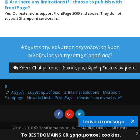
Are there any limitations if I choose to publish with
FrontPage?
Yes. Our extensions support FrontPage 2000 and above. They do not
support Sharepoint services in...
Ψάχνετε την καλύτερη τεχνολογική λύση
φιλοξενίας για την επιχείρησή σας?
Κάντε Chat με τους ειδικούς μας τώρα! η Επικοινωνησατε !
Αρχική
>
Συχνες Ερωτήσεις
>
2. Internet Solutions
>
Microsoft
Frontpage
>
How do I install FrontPage extensions on my website?
Leave a message
2016 - 2018 © BestDomains.gr - INFOMARINE ONLINE, All rights
x
reserved.
Το BESTDOMAINS.GR χρησιμοποεί cookies.
Προσωπικά δεδομένα
Όροι χρήσης