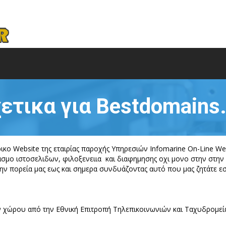
ετικα για Bestdomains
ρικο Website της εταιρίας παροχής Υπηρεσιών Infomarine On-Line 
σμο ιστοσελιδων, φιλοξενειια και διαφημησης οχι μονο στην στην 
την πορεία μας εως και σημερα συνδυάζοντας αυτό που μας ζητάτε εσε
ων χώρου από την Εθνική Επιτροπή Τηλεπικοινωνιών και Ταχυδρομ