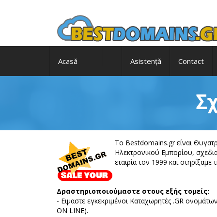
Acasă
Asistență
Contact
Σχ
To Bestdomains.gr είναι Θυγατ
Ηλεκτρονικού Εμπορίου, σχεδια
εταιρία τον 1999 και στηρίξαμε 
Δραστηριοποιούμαστε στους εξής τομείς:
- Ειμαστε εγκεκριμένοι Καταχωρητές .GR ονομάτ
ON LINE).