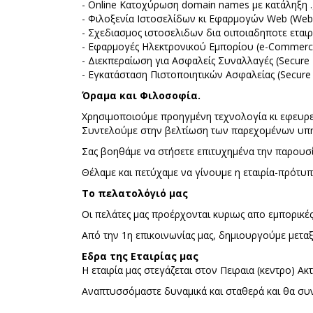
- Online Κατοχύρωση domain names με κατάληξη .gr, 
- Φιλοξενία Ιστοσελίδων κι Εφαρμογών Web (Web 
- Σχεδιασμος ιστοσελιδων δια οιποιαδηποτε εταιρ
- Εφαρμογές Ηλεκτρονικού Εμπορίου (e-Commerce 
- Διεκπεραίωση για Ασφαλείς Συναλλαγές (Secure 
- Εγκατάσταση Πιστοποιητικών Ασφαλείας (Secure 
Όραμα και Φιλοσοφία.
Χρησιµοποιούμε προηγµένη τεχνολογία κι εφευρετ
Συντελούμε στην βελτίωση των παρεχομένων υπηρ
Σας βοηθάμε να στήσετε επιτυχημένα την παρουσία 
Θέλαμε και πετύχαμε να γίνουμε η εταιρία-πρότυ
Το πελατολόγιό μας
Οι πελάτες μας προέρχονται κυριως απο εμπορικές 
Από την 1η επικοινωνίας μας, δημιουργούμε μεταξ
Eδρα της Εταιρίας μας
H εταιρία μας στεγάζεται στον Πειραια (κεντρο) Ακ
Αναπτυσσόμαστε δυναμικά και σταθερά και θα συν