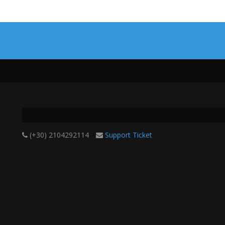
(+30) 2104292114
Support Ticket