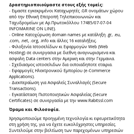
Δραστηριοποιούμαστε στους εξής τομείς:
- Ειμαστε εγκεκριμένοι Καταχωρητές .GR ονομάτων χώρου
από την Εθνική Επιτροπή Τηλεπικοινωνιών και
Ταχυδρομείων με Αρ.Πρωτοκόλλου 17485/07-07-04
INFOMARINE ON LINE).
- Online Κατοχύρωση domain names με κατάληξη .gr, .eu,
.com, .net, .org, .info και άλλες 16 καταλήξεις.
- Φιλοξενία Ιστοσελίδων κι Εφαρμογών Web (Web
Hosting) σε συνεργασια με διεθνη αναγνωρισμενα και
ασφαλη Data centers στην Αμερικη και στην Γερμανια.
- Σχεδιασμος ιστοσελιδων δια οιποιαδηποτε εταιρια.
- Εφαρμογές Ηλεκτρονικού Εμπορίου (e-Commerce
Applications).
- Διεκπεραίωση για Ασφαλείς Συναλλαγές (Secure
Transactions).
- Εγκατάσταση Πιστοποιητικών Ασφαλείας (Secure
Certificates) σε συνεργασία με την www.Rabitssl.com
Όραμα και Φιλοσοφία.
Χρησιµοποιούμε προηγµένη τεχνολογία κι εφευρετικότητα
στη χρήση της, για να έχετε ευκολόχρηστες υπηρεσίες.
Συντελούμε στην βελτίωση των παρεχομένων υπηρεσιών